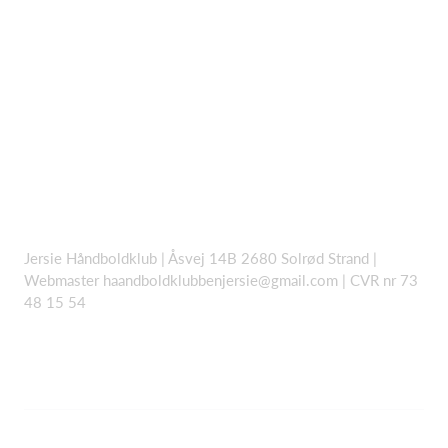
Jersie Håndboldklub | Åsvej 14B 2680 Solrød Strand |
Webmaster
haandboldklubbenjersie@gmail.com
| CVR nr 73
48 15 54