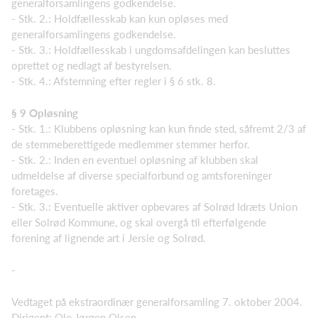
generalforsamlingens godkendelse.
- Stk. 2.: Holdfællesskab kan kun opløses med
generalforsamlingens godkendelse.
- Stk. 3.: Holdfællesskab i ungdomsafdelingen kan besluttes
oprettet og nedlagt af bestyrelsen.
- Stk. 4.: Afstemning efter regler i § 6 stk. 8.
§ 9 Opløsning
- Stk. 1.: Klubbens opløsning kan kun finde sted, såfremt 2/3 af
de stemmeberettigede medlemmer stemmer herfor.
- Stk. 2.: Inden en eventuel opløsning af klubben skal
udmeldelse af diverse specialforbund og amtsforeninger
foretages.
- Stk. 3.: Eventuelle aktiver opbevares af Solrød Idræts Union
eller Solrød Kommune, og skal overgå til efterfølgende
forening af lignende art i Jersie og Solrød.
-
Vedtaget på ekstraordinær generalforsamling 7. oktober 2004.
Dirigent: Ole Jørgen Olsen.