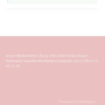
Jersie Håndboldklub | Åsvej 14B 2680 Solrød Strand |
Webmaster
haandboldklubbenjersie@gmail.com
| CVR nr 73
48 15 54
Powered by Holdsport