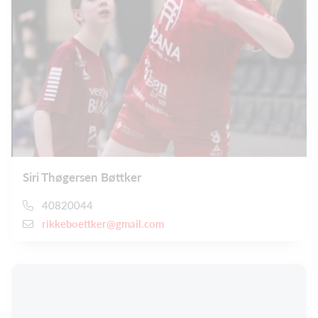
Siri Thøgersen Bøttker
40820044
rikkeboettker@gmail.com