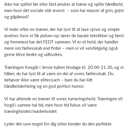
ikke har spillet før eller blot ønsker at træne og spille håndbold,
men hvor det sociale står øverst – som har masser af grin, gejst
og gåpåmod?
Vi leder efter en træner, der har lyst til at lave sjove og simple
øvelser, hvor vi får pulsen op, lærer de basale teknikker og først
og fremmest har det FEDT sammen. Vi er et hold, der handler
mere om fællesskab end finter – men vi vil selvfølgelig også
gerne blive bedre og udfordres.
Træningen foregår i Jersie hallen tirsdage kl. 20.00-21.30, og vi
håber, du har lyst til at være en del af vores fællesskab. Du
behøver ikke være elitecoach – bare du har lidt
håndbolderfaring og en god portion humor.
Vi har allerede en træner til vores turneringshold. Træningen vil
forgå i samme hal tid, men hvor tid fokus vil være
træningholdet/mødreholdet
Lyder det som noget for dig (eller kender du den perfekte