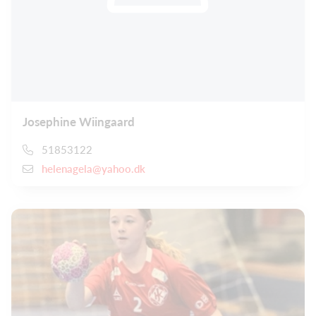
Josephine Wiingaard
51853122
helenagela@yahoo.dk