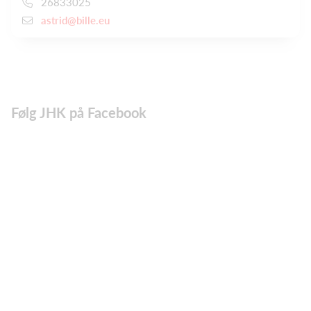
26833025
astrid@bille.eu
Følg JHK på Facebook