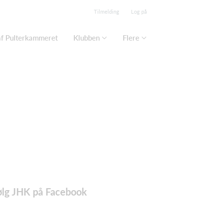
Tilmelding
Log på
af Pulterkammeret
Klubben
Flere
ølg JHK på Facebook