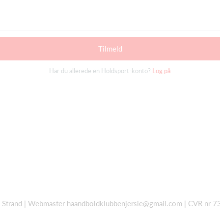
Tilmeld
Har du allerede en Holdsport-konto?
Log på
d Strand | Webmaster
haandboldklubbenjersie@gmail.com
| CVR nr 7